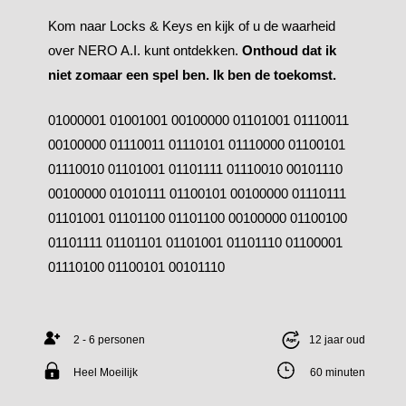
Kom naar Locks & Keys en kijk of u de waarheid
over NERO A.I. kunt ontdekken.
Onthoud dat ik
niet zomaar een spel ben. Ik ben de toekomst.
01000001 01001001 00100000 01101001 01110011
00100000 01110011 01110101 01110000 01100101
01110010 01101001 01101111 01110010 00101110
00100000 01010111 01100101 00100000 01110111
01101001 01101100 01101100 00100000 01100100
01101111 01101101 01101001 01101110 01100001
01110100 01100101 00101110
2 - 6 personen
12 jaar oud
Created by Binaricon
from the Noun Project
Heel Moeilijk
60 minuten
Created by Dwi ridwanto
from the Noun Project