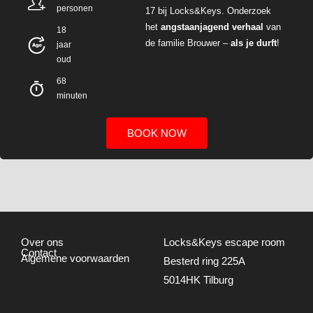
personen
17
bij
Locks&Keys
.
Onderzoek
het
angstaanjag
end
ver
haal
van
18
de
familie
Brouwer –
als
je
durft
!
jaar
oud
68
minuten
BOOK NOW
Over
ons
Locks&Keys escape room
Contact
Algemene
voorwaarden
Besterd ring 225A
5014HK Tilburg