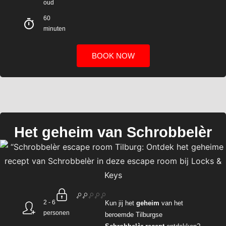
oud
60
minuten
BOOK NOW
Het geheim van Schrobbelèr
2 - 6
Kun
jij
het
geheim
van het
personen
beroemde
Tilburgse