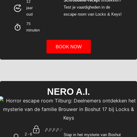
Schrobbelèr-recept
ontdekken
?
12
Test je
vaardigheden
in de
jaar
escape room van Locks & Keys!
oud
75
minuten
BOOK NOW
NERO A.I.
2 - 6
Stap in het
mysterie
van
Boshut