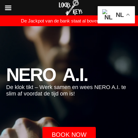
NL
De Jackpot van de bank staat al boven de €1000.
NERO A.I.
De
klok
tikt
– Werk
samen
en
wees NERO A.I.
te
slim
af
voordat
de
tijd
om is!
BOOK NOW