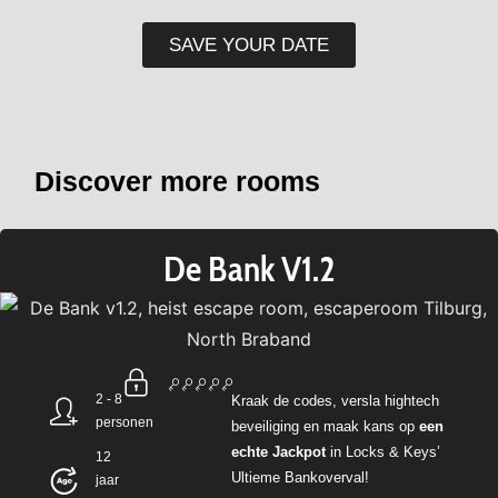
SAVE YOUR DATE
Discover more rooms
De Bank V1.2
2 - 8
Kraak de codes,
versla
hightech
personen
beveiliging
en
maak
kans
op
een
echte
Jackpot
in Locks & Keys’
12
U
ltieme
Bank
overval
!
jaar