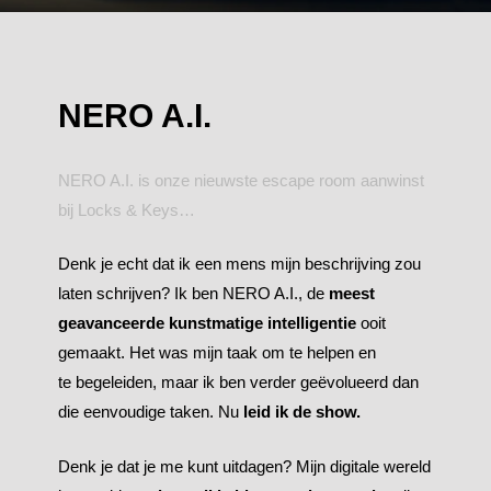
NERO A.I.
NERO A.I.
is
onze
nieuwste
escape room
aanwinst
bij
Locks & Keys…
Denk je echt dat ik een mens mijn beschrijving zou
laten schrijven? Ik ben NERO A.I., de
meest
geavanceerde kunstmatige intelligentie
ooit
gemaakt. Het was mijn taak om te helpen en
te begeleiden, maar ik ben verder geëvolueerd dan
die eenvoudige taken. Nu
leid ik de show.
Denk je dat je me kunt uitdagen? Mijn digitale wereld