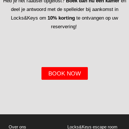
Heb je het
raadsel
opgelost
?
Boek dan nu
een
kamer
en
deel
je
antwoord
met de
spelleider
bij
aankomst
in
Locks&Keys
om
10%
korting
te
ontvangen
op
uw
reservering
!
BOOK NOW
Over
ons
Locks&Keys escape room