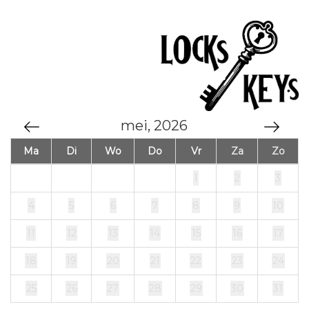
mei, 2026
Ma
Di
Wo
Do
Vr
Za
Zo
1
2
3
4
5
6
7
8
9
10
11
12
13
14
15
16
17
18
19
20
21
22
23
24
25
26
27
28
29
30
31