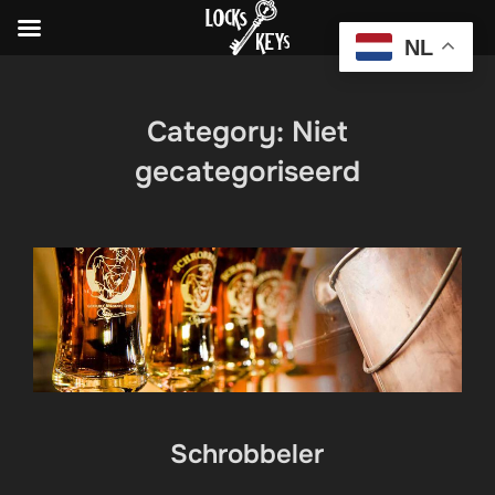
NL
Skip
to
Category:
Niet
content
gecategoriseerd
Schrobbeler