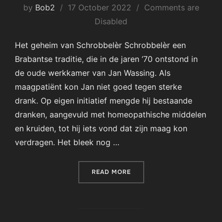
Posted
by
Bob2
17 October 2022
Comments are
on
Disabled
Het geheim van Schrobbelèr Schrobbelèr een
Brabantse traditie, die in de jaren ’70 ontstond in
de oude werkkamer van Jan Wassing. Als
maagpatiënt kon Jan niet goed tegen sterke
drank. Op eigen initiatief mengde hij bestaande
dranken, aangevuld met homeopathische middelen
en kruiden, tot hij iets vond dat zijn maag kon
verdragen. Het bleek nog …
“SCHROBBELER”
READ MORE