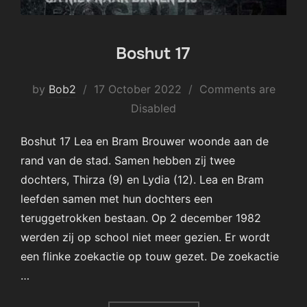
Boshut 17
Posted
by
Bob2
17 October 2022
Comments are
on
Disabled
Boshut 17 Lea en Bram Brouwer woonde aan de
rand van de stad. Samen hebben zij twee
dochters, Thirza (9) en Lydia (12). Lea en Bram
leefden samen met hun dochters een
teruggetrokken bestaan. Op 2 december 1982
werden zij op school niet meer gezien. Er wordt
een flinke zoekactie op touw gezet. De zoekactie
…